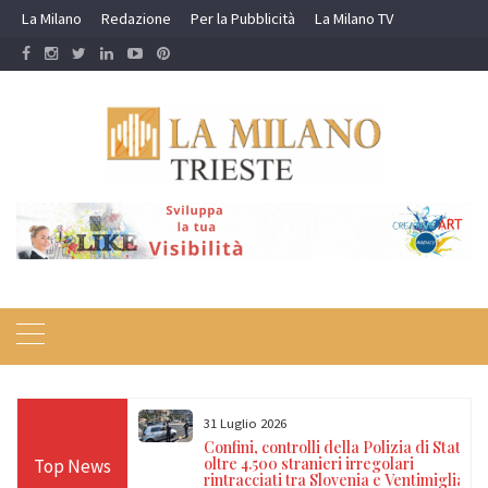
Skip
La Milano
Redazione
Per la Pubblicità
La Milano TV
to
content
31 Luglio 2026
doardo Di Muro in
Confini, controlli della Polizia di Stato:
 arte e memoria
oltre 4.500 stranieri irregolari
Top News
rintracciati tra Slovenia e Ventimiglia