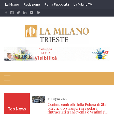
Skip
La Milano
Redazione
Per la Pubblicità
La Milano TV
to
content
31 Luglio 2026
6 Lug
in
Confini, controlli della Polizia di Stato:
Ope
a
oltre 4.500 stranieri irregolari
sman
Top News
rintracciati tra Slovenia e Ventimiglia
narc