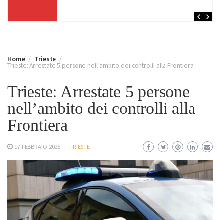
Adri
oltr
Home
Trieste
Trieste: Arrestate 5 persone nell’ambito dei controlli alla Frontiera
Trieste: Arrestate 5 persone
nell’ambito dei controlli alla
Frontiera
17 FEBBRAIO 2025
TRIESTE