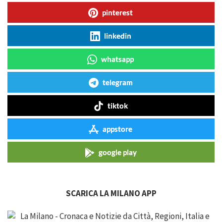
pinterest
linkedin
whatsapp
telegram
tiktok
appstore
google play
SCARICA LA MILANO APP